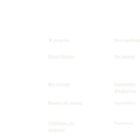
À propos
Nos services
Notre histoire
Sur mesure
Nos valeurs
Instructions
d'entretien
Dossier de presse
Expédition
Politiques du
Paiement
magasin