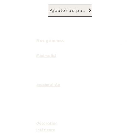
Ajouter au panier
Nos gammes
Minimalist
+32 (0)
info@co
maximaliste
Boulevar
décoration
intérieure