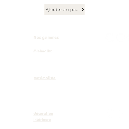
Ajouter au panier
Nos gammes
Minimalist
+32 (0)
info@co
maximaliste
Boulevar
décoration
intérieure