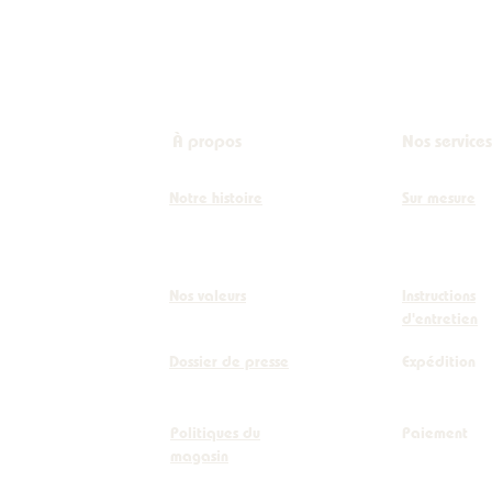
À propos
Nos services
Notre histoire
Sur mesure
Nos valeurs
Instructions
d'entretien
Dossier de presse
Expédition
Politiques du
Paiement
magasin