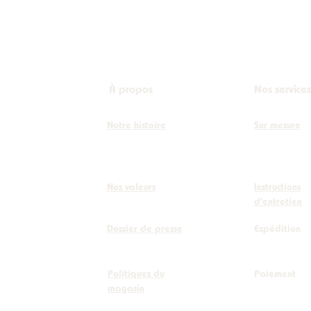
À propos
Nos services
Notre histoire
Sur mesure
Nos valeurs
Instructions
d'entretien
Dossier de presse
Expédition
Politiques du
Paiement
magasin