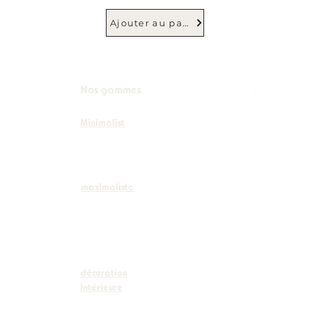
Ajouter au panier
Nos gammes
Minimalist
+32 (0)
info@co
maximaliste
Boulevar
décoration
intérieure