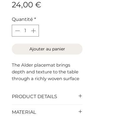
Prix
24,00 €
Quantité
*
Ajouter au panier
The Alder placemat brings
depth and texture to the table
through a richly woven surface
inspired by natural wood tones
and earthy materials. Crafted
PRODUCT DETAILS
from durable woven vinyl, it
combines the appearance of a
44,5 x 32 cm
MATERIAL
refined textile with the
practicality required for
Vinyl (good for outdoor use)
everyday use.