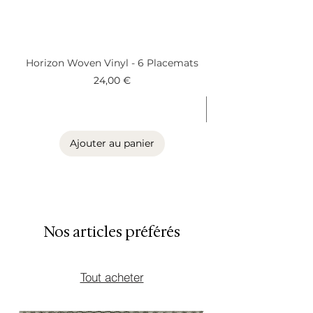
• Easy to clean
• Durable and stain resistant
• Contemporary European
design
Horizon Woven Vinyl - 6 Placemats
Alder Woven Vinyl
• Designed in Belgium
Prix
24,00 €
Ajouter au panier
Nos articles préférés
Tout acheter