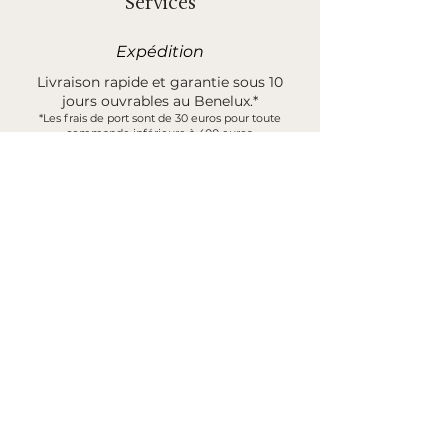
Services
Expédition
Livraison rapide et garantie sous 10
jours ouvrables au Benelux.*
*Les frais de port sont de 30 euros pour toute
commande inférieure à 400 euros.
Demande d'échantillon
Vous pouvez commander des
échantillons de nos tapis et produits
avant d'acheter votre pièce unique,
véritable poème en soi.*
*Ce montant est remboursé à 100 % lors de l'achat
de votre produit final et/ou de son renvoi.
Services B2B
Découvrez notre catalogue B2B et nos
services via notre formulaire de
contact.*
Veuillez préciser tous les détails nécessaires pour
nous permettre de vous offrir une expérience sur