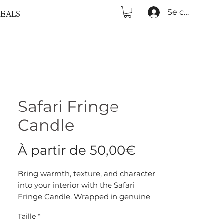
Se connecter
EALS
Safari Fringe
Candle
Prix
À partir de
50,00€
promotionne
Bring warmth, texture, and character
into your interior with the Safari
Fringe Candle. Wrapped in genuine
cowhide leather with a playful
Taille
*
spotted pattern and finished with a