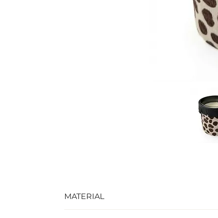
MATERIAL
Cowhide leather, genuine leather, cand