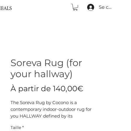
Se connecter
EALS
Soreva Rug (for
your hallway)
Prix
À partir de
140,00€
promotionn
The Soreva Rug by Cocono is a
contemporary indoor-outdoor rug for
you HALLWAY defined by its
sculptural woven pattern and refined
Taille
*
linear rhythm. Crafted from 100%