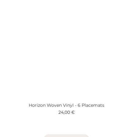
Horizon Woven Vinyl - 6 Placemats
Prix
24,00 €